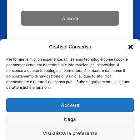
Forgot Password?
Gestisci Consenso
Per fornire le migliori esperienze, utilizziamo tecnologie come i cookie
per memorizzare e/o accedere alle informazioni del dispositivo. Il
consenso a queste tecnologie ci permetterà di elaborare dati come il
comportamento di navigazione o ID unici su questo sito. Non
acconsentire o ritirare il consenso può influire negativamente su alcune
caratteristiche e funzioni.
Home
Accetta
Acquista Lux Vera 6023
Articoli
Nega
Login
Contattaci
Visualizza le preferenze