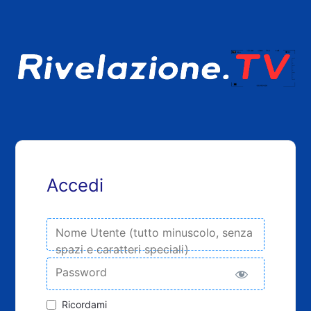
Accedi
Nome Utente (tutto minuscolo, senza
spazi e caratteri speciali)
Password
Ricordami