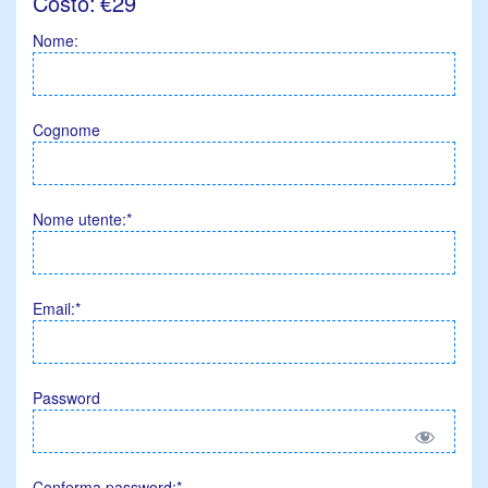
Costo:
€29
Nome:
Cognome
Nome utente:*
Email:*
Password
Conferma password:*