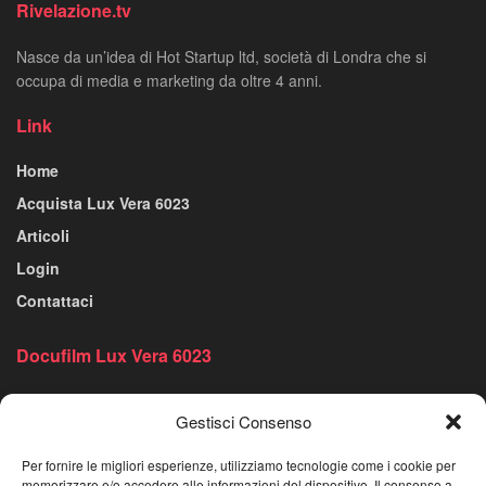
Rivelazione.tv
Nasce da un’idea di Hot Startup ltd, società di Londra che si
occupa di media e marketing da oltre 4 anni.
Link
Home
Acquista Lux Vera 6023
Articoli
Login
Contattaci
Docufilm Lux Vera 6023
Effettua il Login
Gestisci Consenso
Lux Vera 6023 – La Storia
Trailer e Video
Per fornire le migliori esperienze, utilizziamo tecnologie come i cookie per
memorizzare e/o accedere alle informazioni del dispositivo. Il consenso a