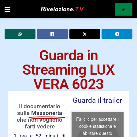
Guarda in
Streaming LUX
VERA 6023
Guarda il trailer
Il documentario
sulla
Massoneria
Fai clic per accettare i
che non vogliono
cookie statistiche e
farti vedere
abilitare questo
1 ora e 52 minuti di