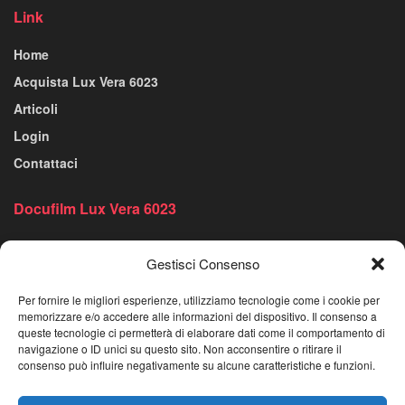
Link
Home
Acquista Lux Vera 6023
Articoli
Login
Contattaci
Docufilm Lux Vera 6023
Effettua il Login
Gestisci Consenso
Lux Vera 6023 – La Storia
Trailer e Video
Per fornire le migliori esperienze, utilizziamo tecnologie come i cookie per
memorizzare e/o accedere alle informazioni del dispositivo. Il consenso a
Galleria Fotografica
queste tecnologie ci permetterà di elaborare dati come il comportamento di
navigazione o ID unici su questo sito. Non acconsentire o ritirare il
I protagonisti
consenso può influire negativamente su alcune caratteristiche e funzioni.
Articoli e Novità