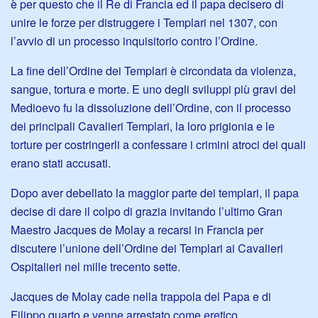
è per questo che il Re di Francia ed il papa decisero di
unire le forze
per distruggere i Templari nel 1307, con
l’avvio di un processo inquisitorio contro l’Ordine.
La fine dell’Ordine dei Templari è circondata da violenza,
sangue, tortura e morte. E uno degli sviluppi più gravi del
Medioevo fu la dissoluzione dell’Ordine, con il processo
dei principali Cavalieri Templari, la loro prigionia e le
torture per costringerli a confessare i crimini atroci dei quali
erano stati accusati.
Dopo aver debellato la maggior parte dei templari, il papa
decise di dare il colpo di grazia invitando l’ultimo Gran
Maestro Jacques de Molay a recarsi in Francia per
discutere l’unione dell’Ordine dei Templari ai Cavalieri
Ospitalieri nel mille trecento sette.
Jacques de Molay cade nella trappola del Papa e di
Filippo quarto e venne arrestato come eretico.